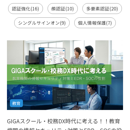
医療機関向けセキュリティサービス『Ryobi-
導入支援サービス
認証強化(16)
顔認証(10)
多要素認証(20)
MediSec』
シングルサインオン(9)
個人情報保護(7)
保守・サポート情報
教育
GIGAスクール・校務DX時代に考える！！教育