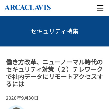
メ
ニ
セキュリティ特集
検索
ュ
ー
ARCACLAVISシリーズ
働き方改革、ニューノーマル時代の
セキュリティ対策（２）テレワーク
セキュリティコンサルティング
ARCACLAVIS NEXT
で社内データにリモートアクセスす
るには
導入事例
まるっとおまかせセキュリティ
ARCACLAVIS Ways
2020年9月30日
特集
クラウド型WAFサービス Scutum
ARCACLAVIS LOCKey