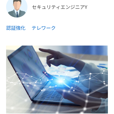
医療機関向けセキュリティサービス『Ryobi-
セキュリティエンジニアY
導入支援サービス
MediSec』
保守・サポート情報
認証強化
テレワーク