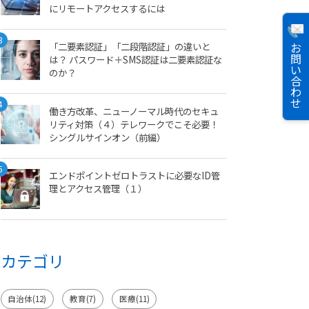
にリモートアクセスするには
3
「二要素認証」「二段階認証」の違いと
お
問
は？ パスワード＋SMS認証は二要素認証な
い
のか？
合
わ
せ
4
働き方改革、ニューノーマル時代のセキュ
リティ対策（４）テレワークでこそ必要！
シングルサインオン（前編）
5
エンドポイントゼロトラストに必要なID管
理とアクセス管理（１）
カテゴリ
自治体(12)
教育(7)
医療(11)