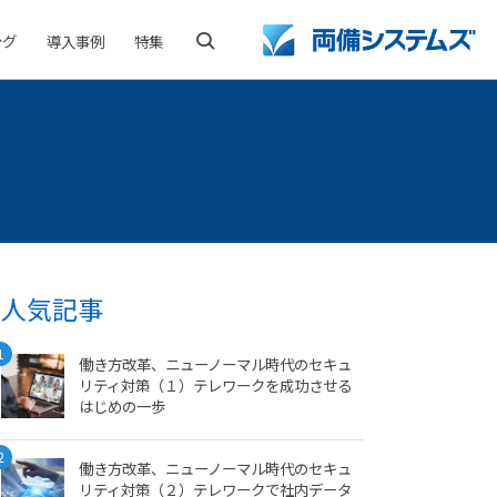
ング
導入事例
特集
検索
人気記事
1
働き方改革、ニューノーマル時代のセキュ
リティ対策（１）テレワークを成功させる
はじめの一歩
2
働き方改革、ニューノーマル時代のセキュ
リティ対策（２）テレワークで社内データ