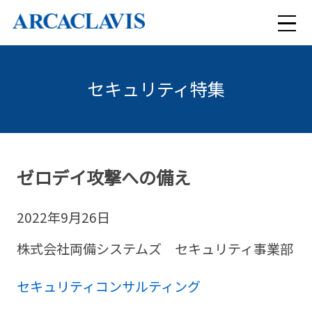
メ
ニ
セキュリティ特集
検索
ュ
ー
ARCACLAVISシリーズ
ゼロデイ攻撃への備え
セキュリティコンサルティング
ARCACLAVIS NEXT
2022年9月26日
導入事例
まるっとおまかせセキュリティ
ARCACLAVIS Ways
株式会社両備システムズ セキュリティ事業部
特集
クラウド型WAFサービス Scutum
セキュリティコンサルティング
ARCACLAVIS LOCKey