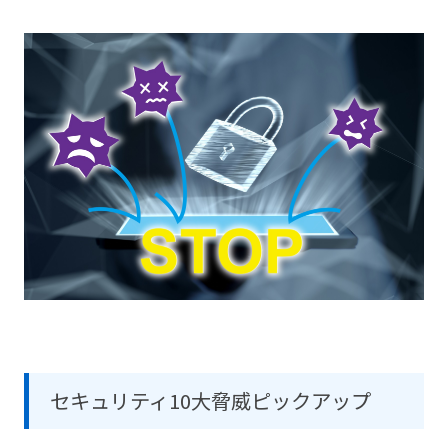
医療機関向けセキュリティサービス『Ryobi-
導入支援サービス
MediSec』
保守・サポート情報
セキュリティ10大脅威ピックアップ