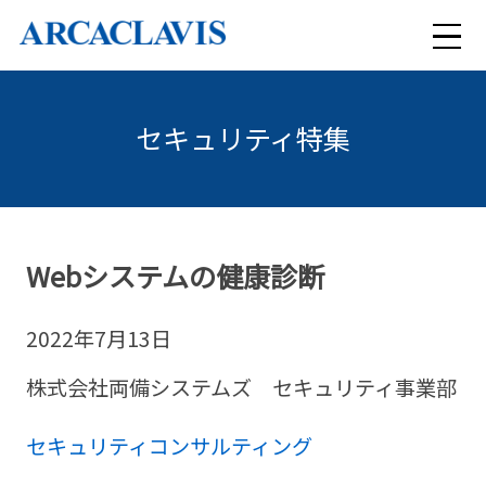
メ
ニ
セキュリティ特集
検索
ュ
ー
ARCACLAVISシリーズ
Webシステムの健康診断
セキュリティコンサルティング
ARCACLAVIS NEXT
2022年7月13日
導入事例
まるっとおまかせセキュリティ
ARCACLAVIS Ways
株式会社両備システムズ セキュリティ事業部
特集
クラウド型WAFサービス Scutum
セキュリティコンサルティング
ARCACLAVIS LOCKey