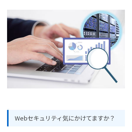
医療機関向けセキュリティサービス『Ryobi-
導入支援サービス
MediSec』
保守・サポート情報
Webセキュリティ気にかけてますか？