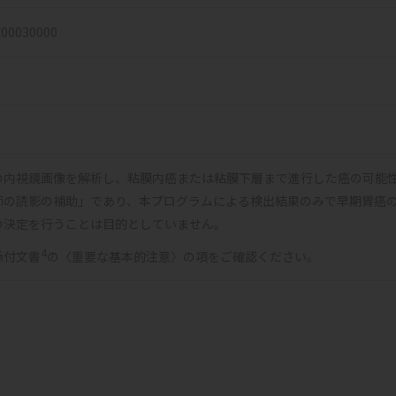
00030000
の内視鏡画像を解析し、粘膜内癌または粘膜下層まで進行した癌の可能
師の読影の補助」であり、本プログラムによる検出結果のみで早期胃癌
の決定を行うことは目的としていません。
4
添付文書
の〈重要な基本的注意〉の項をご確認ください。