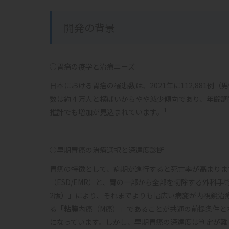
開発の背景
○胃癌の疫学と治療ニーズ
日本における胃癌の罹患数は、2021年に112,881例（
数は約４万人と横ばいからやや減少傾向であり、年齢調
1
推計でも増加が見込まれています。
○早期胃癌の治療選択と深達度診断
胃癌の特徴として、病期が進行すると死亡率が高まりま
（ESD/EMR）と、胃の一部から全部を切除する外科手
2版）」により、それまでよりも幅広い病変が内視鏡治
る「粘膜内癌（M癌）」であることが共通の前提条件と
になっています。しかし、早期胃癌の深達度は判定が難