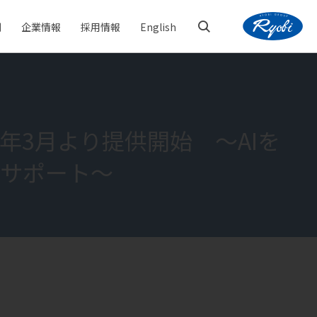
例
企業情報
採用情報
English
COOメッセージ
キャリア採用
事業所一覧
26年3月より提供開始 ～AIを
環境への取り組み
サポート～