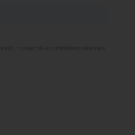
ルを使用して内視鏡で得られた早期胃癌病変の画像を解析