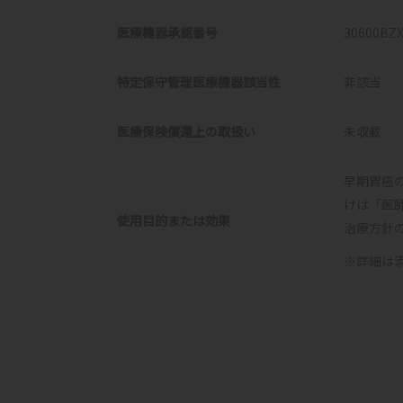
医療機器承認番号
30600BZX
特定保守管理医療機器該当性
非該当
医療保険償還上の取扱い
未収載
早期胃癌
けは「医
使用目的または効果
治療方針
※詳細は