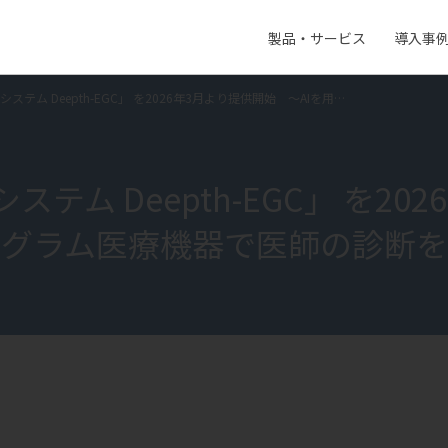
製品・サービス
導入事
メ
ニ
テム Deepth-EGC」 を2026年3月より提供開始 ～AIを用…
ュ
両備グループ CSOメッセージ
新卒採用
Medical AI product information
ー
会社概要
ム Deepth-EGC」 を20
社員の幸せへの取り組み
ログラム医療機器で医師の診断を
地域スポーツ貢献