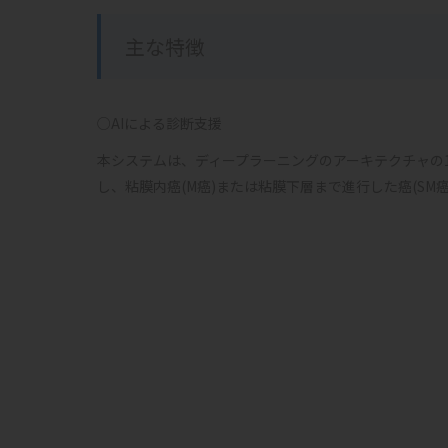
主な特徴
○AIによる診断支援
本システムは、ディープラーニングのアーキテクチャの
し、粘膜内癌(M癌)または粘膜下層まで進行した癌(SM