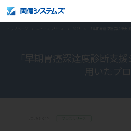
トップページ
ニュースリリース
2026
「早期胃癌深達度診断支援シス
企業情報トップ
採用情報トップ
company profile
パーパス体系
スタッフ採用
「早期胃癌深達度診断支援システ
グループ企業
用いたプ
取得認証
2026.03.12
プレスリリース