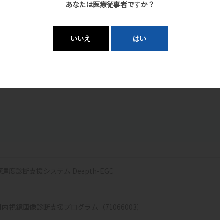
あなたは医療従事者ですか？
いいえ
はい
本システムのメイン画面
達度診断支援システム Deepth-EGC
内視鏡画像診断支援プログラム（71066003）