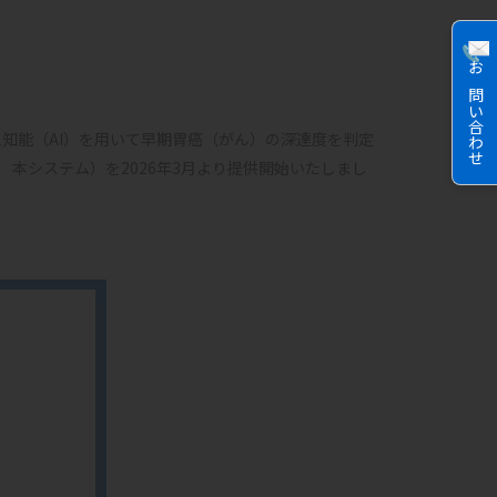
お問い合わせ
知能（AI）を用いて早期胃癌（がん）の深達度を判定
 本システム）を2026年3月より提供開始いたしまし