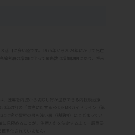
で３番目に多い癌です。1975年から2024年にかけて死亡
高齢者層の増加に伴って罹患数は増加傾向にあり、将来
は、腫瘍を内腔から切除し胃が温存できる内視鏡治療
20年改訂の「胃癌に対するESD/EMRガイドライン（第
応には癌が胃壁の最も浅い層（粘膜内）にとどまってい
確に見極めることが、治療方針を決定する上で一層重要
だ標準化されていません。