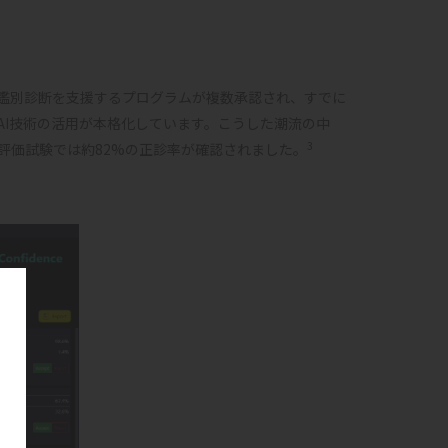
や鑑別診断を支援するプログラムが複数承認され、すでに
I技術の活用が本格化しています。こうした潮流の中
3
評価試験では約82%の正診率が確認されました。