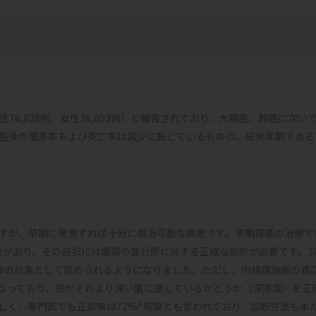
男性76,828例、女性36,053例）と報告されており、大腸癌、肺癌に次い
整後の罹患率および死亡率は減少に転じているものの、好発年齢である
すが、早期に発見すれば十分に根治可能な疾患です。早期胃癌の治療で
術があり、その選択には腫瘍の進行度に対する正確な診断が必要です。20
療の対象として認められるようになりました。ただし、内視鏡治療の適
なっており、癌がそれより深い層に達しているかどうか（深達度）を正
2
しく、専門医でも正診率は72%
程度とも言われており、診断方法も未