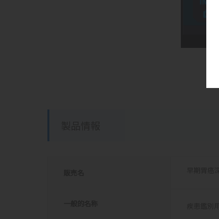
製品情報
早期胃癌深
販売名
一般的名称
疾患鑑別用