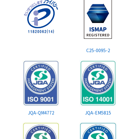
スタッフ採用
会社概要
事業所一覧
グループ企業
C25-0095-2
社員の幸せへの取り組み
環境への取り組み
取得認証
地域スポーツ貢献
JQA-QM4772
JQA-EM5815