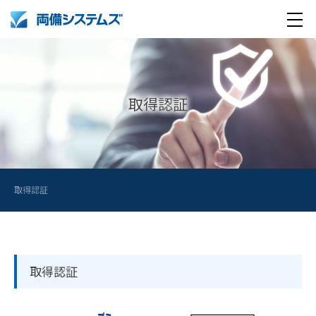
メ
製品・サービス
ニ
ュ
導入事例
取得認証
ー
企業情報
採用情報
企業情報トップ
ペ
取得認証
ー
English
採用情報トップ
両備グループ CSOメッセージ
ジ
メ
company profile
新卒採用
COOメッセージ
ニ
取得認証
ュ
Medical AI product information
キャリア採用
パーパス体系
ー