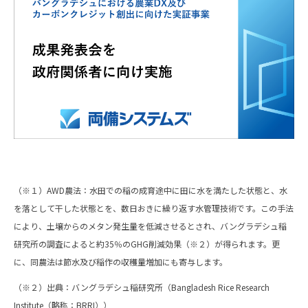
（※１）AWD農法：水田での稲の成育途中に田に水を満たした状態と、水
を落として干した状態とを、数日おきに繰り返す水管理技術です。この手法
により、土壌からのメタン発生量を低減させるとされ、バングラデシュ稲
研究所の調査によると約35％のGHG削減効果（※２）が得られます。更
に、同農法は節水及び稲作の収穫量増加にも寄与します。
（※２）出典：バングラデシュ稲研究所（Bangladesh Rice Research
Institute（略称：BRRI））​​​​​