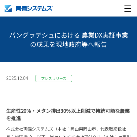
メ
製品・サービス
ニ
バングラデシュにおける 農業DX実証事業
ュ
導入事例
の成果を現地政府等へ報告
ー
企業情報
採用情報
企業情報トップ
2025.12.04
プレスリリース
English
採用情報トップ
両備グループ CSOメッセージ
company profile
新卒採用
COOメッセージ
生産性20％・メタン排出30％以上削減で持続可能な農業
を推進
Medical AI product information
キャリア採用
パーパス体系
株式会社両備システムズ（本社：岡山県岡山市、代表取締役社
長：松田 敏之、以下 当社）と株式会社アジクル（本社：神奈川