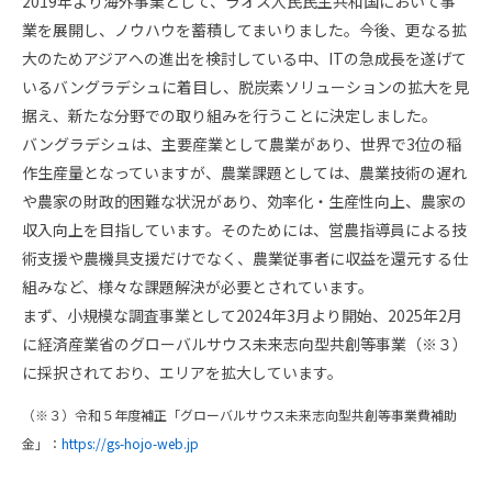
2019年より海外事業として、ラオス人民民主共和国において事
業を展開し、ノウハウを蓄積してまいりました。今後、更なる拡
大のためアジアへの進出を検討している中、ITの急成長を遂げて
いるバングラデシュに着目し、脱炭素ソリューションの拡大を見
据え、新たな分野での取り組みを行うことに決定しました。
バングラデシュは、主要産業として農業があり、世界で3位の稲
作生産量となっていますが、農業課題としては、農業技術の遅れ
や農家の財政的困難な状況があり、効率化・生産性向上、農家の
収入向上を目指しています。そのためには、営農指導員による技
術支援や農機具支援だけでなく、農業従事者に収益を還元する仕
組みなど、様々な課題解決が必要とされています。
まず、小規模な調査事業として2024年3月より開始、2025年2月
に経済産業省のグローバルサウス未来志向型共創等事業（※３）
に採択されており、エリアを拡大しています。
（※３）令和５年度補正「グローバルサウス未来志向型共創等事業費補助
金」：
https://gs-hojo-web.jp