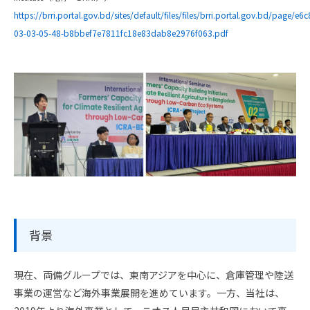
https://brri.portal.gov.bd/sites/default/files/files/brri.portal.gov.bd/pa
03-03-05-48-b8bbef7e7811fc18e83dab8e2976f063.pdf
背景
現在、両備グループでは、東南アジアを中心に、倉庫管理や陸送
事業の運営など海外事業展開を進めています。一方、当社は、