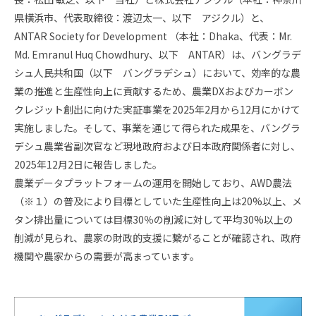
スタッフ採用
会社概要
県横浜市、代表取締役：渡辺太一、以下 アジクル）と、
ANTAR Society for Development （本社：Dhaka、代表：Mr.
事業所一覧
Md. Emranul Huq Chowdhury、以下 ANTAR）は、バングラデ
シュ人民共和国（以下 バングラデシュ）において、効率的な農
グループ企業
業の推進と生産性向上に貢献するため、農業DXおよびカーボン
クレジット創出に向けた実証事業を2025年2月から12月にかけて
社員の幸せへの取り組み
実施しました。そして、事業を通じて得られた成果を、バングラ
デシュ農業省副次官など現地政府および日本政府関係者に対し、
環境への取り組み
2025年12月2日に報告しました。
農業データプラットフォームの運用を開始しており、AWD農法
取得認証
（※１）の普及により目標としていた生産性向上は20%以上、メ
タン排出量については目標30％の削減に対して平均30%以上の
地域スポーツ貢献
削減が見られ、農家の財政的支援に繋がることが確認され、政府
機関や農家からの需要が高まっています。