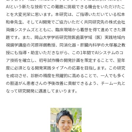
AIという新たな技術でこの難題に挑戦できる機会をいただけたこ
とを大変光栄に思います。本研究は、ご指導いただいている松本
和幸先生、そしてAI開発でご協力いただく共同研究先の株式会社
両備システムズとともに、臨床現場から着想を得て進めてきた課
題です。また、岡山大学学術研究院医歯薬学域（医）実践地域内
視鏡学講座の河原祥朗教授、同消化器・肝臓内科学の大塚基之教
授にも指導・助言いただきながら、この1年間でAIシステムのコ
ア技術を確立し、初号試作機の開発計画を策定することで、翌年
度に必須となる開発実践タイプへの応募を目指します。この研究
を成功させ、診断の精度を飛躍的に高めることで、一人でも多く
の胆道がん患者さんの予後改善に貢献できるよう、チーム一丸と
なって研究開発に邁進してまいります。