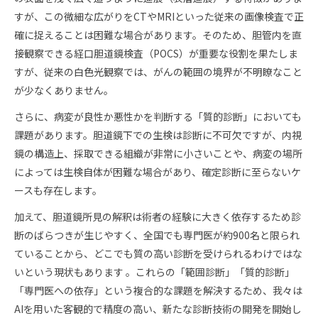
すが、この微細な広がりをCTやMRIといった従来の画像検査で正
確に捉えることは困難な場合があります。そのため、胆管内を直
接観察できる経口胆道鏡検査（POCS）が重要な役割を果たしま
すが、従来の白色光観察では、がんの範囲の境界が不明瞭なこと
が少なくありません。
さらに、病変が良性か悪性かを判断する「質的診断」においても
課題があります。胆道鏡下での生検は診断に不可欠ですが、内視
鏡の構造上、採取できる組織が非常に小さいことや、病変の場所
によっては生検自体が困難な場合があり、確定診断に至らないケ
ースも存在します。
加えて、胆道鏡所見の解釈は術者の経験に大きく依存するため診
断のばらつきが生じやすく、全国でも専門医が約900名と限られ
ていることから、どこでも質の高い診断を受けられるわけではな
いという現状もあります 。これらの「範囲診断」「質的診断」
「専門医への依存」という複合的な課題を解決するため、我々は
AIを用いた客観的で精度の高い、新たな診断技術の開発を開始し