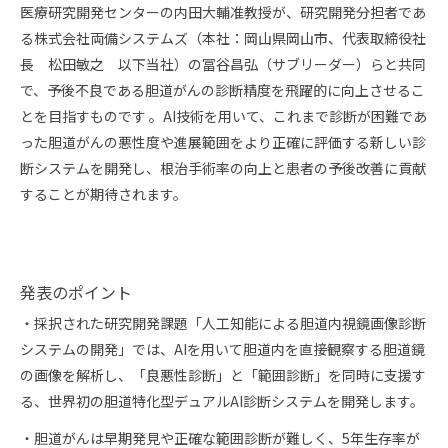
医療研究開発センターの内田大輔准教授が、研究開発分担者であ
る株式会社両備システムズ（本社：岡山県岡山市、代表取締役社
長 松田敏之 以下当社）の冨谷昌弘（サブリーダー）らと共同
で、予後不良である胆道がんの診断精度を飛躍的に向上させるこ
とを目指すものです 。AI技術を用いて、これまで診断が困難であ
った胆道がんの悪性度や進展範囲をより正確に評価する新しい診
断システムを開発し、根治手術率の向上と患者の予後改善に貢献
することが期待されます。
発表のポイント
・採択された研究開発課題「人工知能による胆道内視鏡画像診断
システムの開発」では、AIを用いて胆道内を直接観察する胆道鏡
の画像を解析し、「良悪性診断」と「範囲診断」を同時に支援す
る、世界初の胆道特化型デュアルAI診断システムを開発します。
・胆道がんは早期発見や正確な範囲診断が難しく、5年生存率が