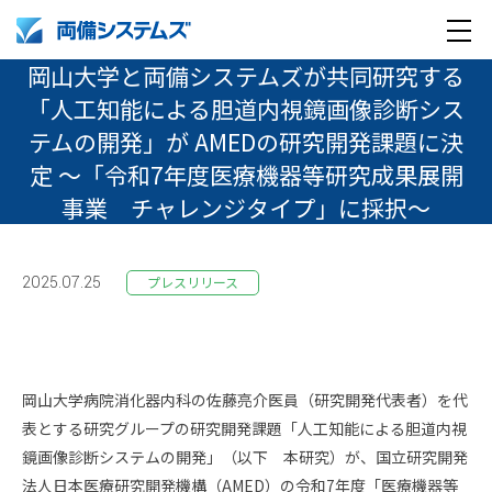
メ
岡山大学と両備システムズが共同研究する
製品・サービス
ニ
「人工知能による胆道内視鏡画像診断シス
ュ
テムの開発」が AMEDの研究開発課題に決
導入事例
ー
定 ～「令和7年度医療機器等研究成果展開
事業 チャレンジタイプ」に採択～
企業情報
採用情報
企業情報トップ
2025.07.25
プレスリリース
English
採用情報トップ
両備グループ CSOメッセージ
company profile
新卒採用
COOメッセージ
岡山大学病院消化器内科の佐藤亮介医員（研究開発代表者）を代
表とする研究グループの研究開発課題「人工知能による胆道内視
Medical AI product information
キャリア採用
パーパス体系
鏡画像診断システムの開発」（以下 本研究）が、国立研究開発
法人日本医療研究開発機構（AMED）の令和7年度「医療機器等