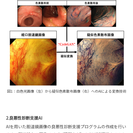
図1：白色光画像（左）から疑似色素散布画像（右）へのAIによる変換技術
2.良悪性診断支援AI
AIを用いた胆道鏡画像の良悪性診断支援プログラムの作成を行い