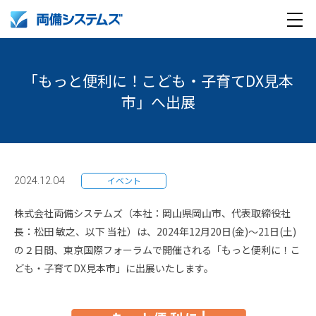
メ
製品・サービス
ニ
「もっと便利に！こども・子育てDX見本
ュ
導入事例
市」へ出展
ー
企業情報
採用情報
企業情報トップ
2024.12.04
イベント
English
採用情報トップ
両備グループ CSOメッセージ
株式会社両備システムズ（本社：岡山県岡山市、代表取締役社
長：松田 敏之、以下 当社）は、2024年12月20日(金)～21日(土)
company profile
新卒採用
COOメッセージ
の２日間、東京国際フォーラムで開催される「もっと便利に！こ
ども・子育てDX見本市」に出展いたします。
Medical AI product information
キャリア採用
パーパス体系