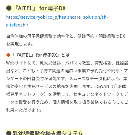
● 『AITEL』 for 母子DX
https://service.ryobi.co.jp/healthcare_solution/sh-
aitelboshi/
自治体様の母子保健業務の効率化と、健診予約・問診業務のDX
を実現します。
◆
「『AITEL』 for 母子DX」とは
Webサイトにて、乳幼児健診、パパママ教室、育児相談、妊娠届
出など、こども・子育て関連の幅広い事業で予約受付や問診・ア
ンケートの回答受付が可能です。スムーズなデータ化により、業
務効率化と住民サービスの拡充を実現します。LGWAN（自治体
様専用ネットワーク）を活用して、セキュアなネットワークでデ
ータの授受を行うため、個人情報を取り扱う業務でも安心してご
利用いただけます。
● 乳幼児健診会場支援システム