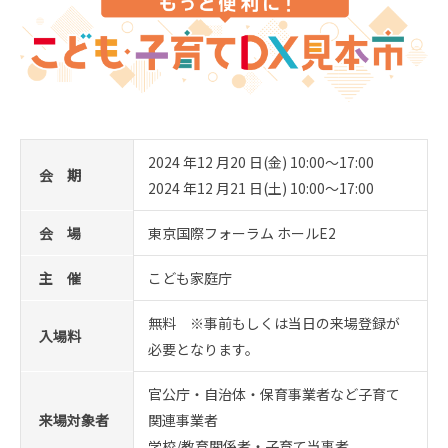
スタッフ採用
会社概要
事業所一覧
グループ企業
2024 年12 月20 日(金) 10:00～17:00
社員の幸せへの取り組み
会 期
2024 年12 月21 日(土) 10:00～17:00
環境への取り組み
会 場
東京国際フォーラム ホールE2
主 催
こども家庭庁
取得認証
無料 ※事前もしくは当日の来場登録が
地域スポーツ貢献
入場料
必要となります。
官公庁・自治体・保育事業者など子育て
来場対象者
関連事業者
学校/教育関係者・子育て当事者