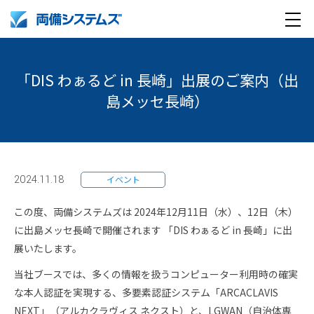
メ
製品・サービス
ニ
「DIS わぁるど in 長崎」出展のご案内（出
ュ
導入事例
島メッセ長崎）
ー
企業情報
採用情報
企業情報トップ
2024.11.18
イベント
English
採用情報トップ
両備グループ CSOメッセージ
この度、両備システムズは 2024年12月11日（水）、12日（木）
に出島メッセ長崎で開催されます 「DIS わぁるど in 長崎」に出
company profile
新卒採用
COOメッセージ
展いたします。
当社ブースでは、多くの情報を扱うコンピューター利用時の確実
Medical AI product information
キャリア採用
パーパス体系
な本人認証を実現する、多要素認証システム「ARCACLAVIS
NEXT」（アルカクラヴィス ネクスト）と、LGWAN（自治体専