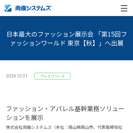
メ
製品・サービス
ニ
日本最大のファッション展示会 「第15回フ
ュ
導入事例
ァッションワールド 東京【秋】」へ出展
ー
企業情報
採用情報
企業情報トップ
2024.10.01
プレスリリース
English
採用情報トップ
両備グループ CSOメッセージ
company profile
新卒採用
COOメッセージ
ファッション・アパレル基幹業務ソリュー
ションを展示
Medical AI product information
キャリア採用
パーパス体系
株式会社両備システムズ（本社：岡山県岡山市、代表取締役社