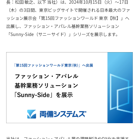
長：松田 敏之、以下 当社）は、2024年10月15日（火）～17日
スタッフ採用
会社概要
（木）の3日間、東京ビッグサイトで開催される日本最大のファ
ッション展示会「第15回ファッションワールド 東京【秋】」へ
事業所一覧
出展し、ファッション・アパレル基幹業務ソリューション
「Sunny-Side（サニーサイド）」シリーズを展示します。
グループ企業
社員の幸せへの取り組み
環境への取り組み
取得認証
地域スポーツ貢献
当社は、ファッション・アパレル業の課題解決やDX化を支援す