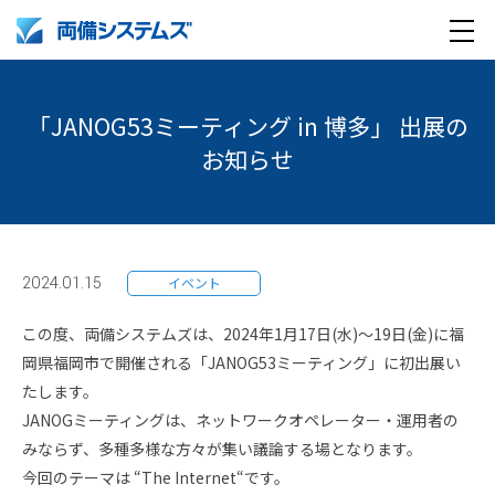
メ
製品・サービス
ニ
「JANOG53ミーティング in 博多」 出展の
ュ
導入事例
お知らせ
ー
企業情報
採用情報
企業情報トップ
2024.01.15
イベント
English
採用情報トップ
両備グループ CSOメッセージ
この度、両備システムズは、2024年1月17日(水)～19日(金)に福
岡県福岡市で開催される「JANOG53ミーティング」に初出展い
company profile
新卒採用
COOメッセージ
たします。
JANOGミーティングは、ネットワークオペレーター・運用者の
Medical AI product information
キャリア採用
パーパス体系
みならず、多種多様な方々が集い議論する場となります。
今回のテーマは “The Internet“です。