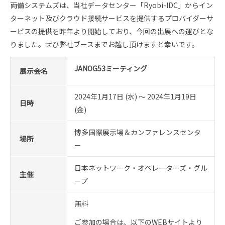
スタッフ採用
会社概要
両備システムズは、当社データセンター「Ryobi-IDC」からイン
ターネット及びクラウド接続サービスを提供するプロバイダーサ
事業所一覧
ービスの提供を昨年より開始しており、今回の出展への運びとな
りました。ぜひ弊社ブースまでお越し頂けますと幸いです。
グループ企業
JANOG53ミーティング
展示会名
社員の幸せへの取り組み
2024年1月17日 (水) ～ 2024年1月19日
日時
(金)
環境への取り組み
博多国際展示場＆カンファレンスセンタ
場所
取得認証
ー
地域スポーツ貢献
日本ネットワーク・オペレーターズ・グル
主催
ープ
無料
ご参加の場合は、以下のWEBサイトより