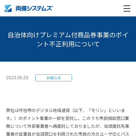
メ
製品・サービス
ニ
自治体向けプレミアム付商品券事業のポイ
ュ
導入事例
ント不正利用について
ー
企業情報
採用情報
企業情報トップ
2023.06.29
お知らせ
English
採用情報トップ
両備グループ CSOメッセージ
company profile
新卒採用
COOメッセージ
弊社は守谷市のデジタル地域通貨（以下、「モリン」といいま
す。）のポイント事業の一部を受託し、このうち市民相談窓口業
Medical AI product information
キャリア採用
パーパス体系
務について外部事業者へ再委託しておりましたが、当該委託先事
業者の従業員が当該窓口を利用された市民の方のユーザIDとパス