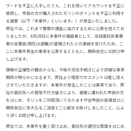
スタッフ採用
会社概要
ワードを不正に入手したうえ、これを用いてアカウントを不正に
使用し、市民の方が購入されたモリンのポイントを不正に利用す
事業所一覧
る被害（以下「本事件」といいます。）が発生いたしました。
弊社では、これまで警察の捜査に協力するために公表を控えてお
グループ企業
りましたが、6月28日に本事件の被疑者として、当該委託先事業
者の従業員(現在は退職)が逮捕されたとの連絡を受けたため、こ
社員の幸せへの取り組み
こに本事件発生の事実を公表するとともに、関係各位にお詫び申
し上げます。
環境への取り組み
情報の正確性の観点からも、今後の司法手続きにより詳細な事実
関係が明らかになるまで、弊社より憶測でのコメントは差し控え
取得認証
させていただきますが、本事件が発生したことは事実であり、弊
社の委託先への管理不行き届きにより、被害に遭われた市民の方
地域スポーツ貢献
をはじめ、モリンをご利用頂いております守谷市民の皆様並びに
関係各位に多大なるご迷惑とご心配をお掛けしましたこと、心よ
り深くお詫び申し上げます。
弊社では、本事件を重く受け止め、委託先の適切な管理をはじめ