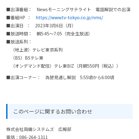
スタッフ採用
会社概要
■出演番組： Newsモーニングサテライト 電話解説での出演
■番組HP ：
https://www.tv-tokyo.co.jp/nms/
事業所一覧
■出演日 ： 2023年3月6日（月）
■放送時間： 朝5:45～7:05（完全生放送）
グループ企業
■放送系列：
（地上波）テレビ東京系列
社員の幸せへの取り組み
（BS）BSテレ東
（オンデマンド配信）テレ東BIZ（月額550円（税込））
環境への取り組み
■出演コーナー： 為替見通し解説 5:55頃から6:00頃
取得認証
地域スポーツ貢献
このページに関するお問い合わせ
株式会社両備システムズ 広報部
電話：086-264-1311