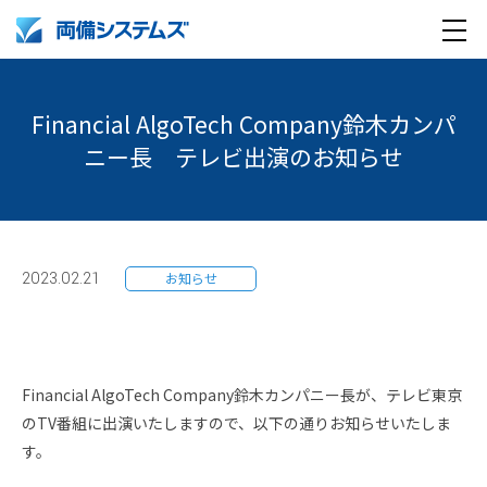
メ
製品・サービス
ニ
Financial AlgoTech Company鈴木カンパ
ュ
導入事例
ニー長 テレビ出演のお知らせ
ー
企業情報
採用情報
企業情報トップ
2023.02.21
お知らせ
English
採用情報トップ
両備グループ CSOメッセージ
company profile
新卒採用
COOメッセージ
Financial AlgoTech Company鈴木カンパニー長が、テレビ東京
のTV番組に出演いたしますので、以下の通りお知らせいたしま
Medical AI product information
キャリア採用
パーパス体系
す。