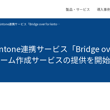
製品・サービス
導入事
メ
ニ
tone連携サービス「Bridge over for kinto…
ュ
両備グループ CSOメッセージ
新卒採用
Medical AI product information
ー
会社概要
tone連携サービス「Bridge over
社員の幸せへの取り組み
ーム作成サービスの提供を開始
地域スポーツ貢献