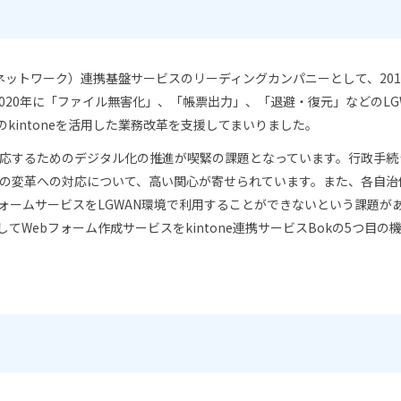
ットワーク）連携基盤サービスのリーディングカンパニーとして、2019年
one」を、2020年に「ファイル無害化」、「帳票出力」、「退避・復元」などのLG
自治体のkintoneを活用した業務改革を支援してまいりました。
応するためのデジタル化の推進が喫緊の課題となっています。行政手続
の変革への対応について、高い関心が寄せられています。また、各自治
ebフォームサービスをLGWAN環境で利用することができないという課題
としてWebフォーム作成サービスをkintone連携サービスBokの5つ