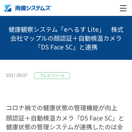
メ
製品・サービス
ニ
健康観察システム「eへるす Lite」 株式
ュ
会社マップルの顔認証＋自動検温カメラ
導入事例
ー
「DS Face SC」と連携
企業情報
採用情報
企業情報トップ
2021.06.07
プレスリリース
English
採用情報トップ
両備グループ CSOメッセージ
company profile
新卒採用
COOメッセージ
コロナ禍での健康状態の管理機能が向上
顔認証＋自動検温カメラ「DS Face SC」と
Medical AI product information
キャリア採用
パーパス体系
健康状態の管理システムが連携したのは全