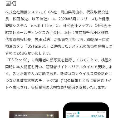
スタッフ採用
国初
会社概要
株式会社両備システムズ（本社：岡山県岡山市、代表取締役社
事業所一覧
長 松田 敏之、以下 当社）は、2020年5月にリリースした健康
観察システム「eへるす Lite」に、株式会社マップル（株式会社
グループ企業
昭文社ホールディングスの子会社、本社：東京都千代田区麹町、
代表取締役社長 黒田 茂夫）が販売を手掛ける、顔認証＋自動
社員の幸せへの取り組み
検温カメラ「DS Face SC」と連携したシステムの販売を開始しま
すのでお知らせいたします。
環境への取り組み
「DS Face SC」に利用者の顔写真を登録しておくことで、検温と
同時に本人認証を行い、管理者サイトへリアルタイムで反映しま
取得認証
す。スマホ等で入力可能である、新型コロナウイルス感染防止に
つながる健康状態のチェック項目(*1)の情報とともに管理者サイ
トへ表示され、管理業務の大幅な負担軽減を支援いたします。
地域スポーツ貢献