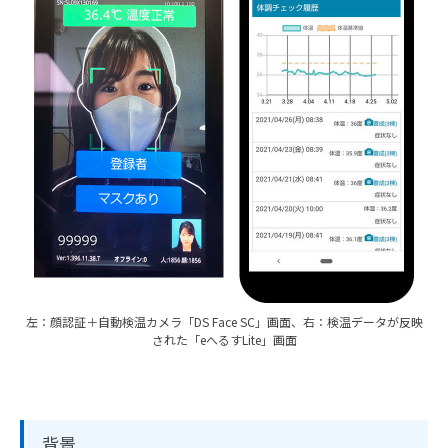
左：顔認証＋自動検温カメラ「DS Face SC」画面、右：検温データが反映
された「eへるすLite」画面
背景