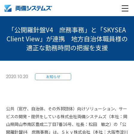
メ
製品・サービス
ニ
「公開羅針盤V4 庶務事務」と「SKYSEA
ュ
Client View」が連携 地方自治体職員様の
導入事例
ー
適正な勤務時間の把握を支援
企業情報
採用情報
企業情報トップ
2020.10.20
お知らせ
English
採用情報トップ
両備グループ CSOメッセージ
company profile
新卒採用
COOメッセージ
公共（官庁、自治体、その外郭団体）向けソリューション、サー
ビスの開発・提供をしている株式会社両備システムズ（本社：岡
Medical AI product information
キャリア採用
パーパス体系
山県岡山市南区豊成二丁目7番16号、社長：松田 敏之）の「公
開羅針盤V4 庶務事務」は、Ｓｋｙ株式会社（本社：大阪市淀川