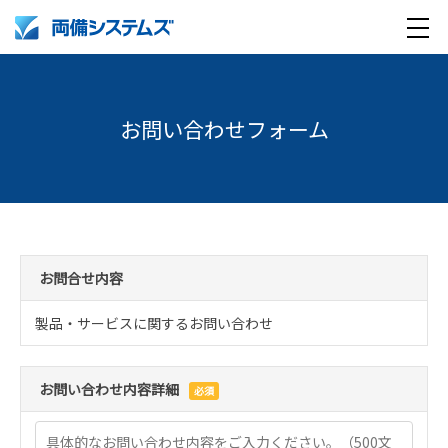
メ
製品・サービス
ニ
ュ
お問い合わせフォーム
導入事例
ー
企業情報
採用情報
企業情報トップ
お問合せ内容
English
採用情報トップ
両備グループ CSOメッセージ
製品・サービスに関するお問い合わせ
company profile
新卒採用
COOメッセージ
お問い合わせ内容詳細
必須
Medical AI product information
キャリア採用
パーパス体系