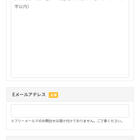
スタッフ採用
会社概要
事業所一覧
グループ企業
社員の幸せへの取り組み
環境への取り組み
取得認証
Eメールアドレス
必須
地域スポーツ貢献
※フリーメールでのお問合せは受け付けておりません。ご了承ください。