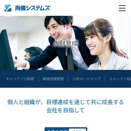
メ
製品・サービス
ニ
ュ
導入事例
人財育成
ー
企業情報
採用情報
企業情報トップ
ペ
キャリアパス制度
業績目標管理
人財ロードマップ
トレーナー制
ー
English
採用情報トップ
両備グループ CSOメッセージ
ジ
メ
個人と組織が、目標達成を通じて共に成長する
company profile
新卒採用
COOメッセージ
ニ
会社を目指して
ュ
Medical AI product information
キャリア採用
パーパス体系
ー