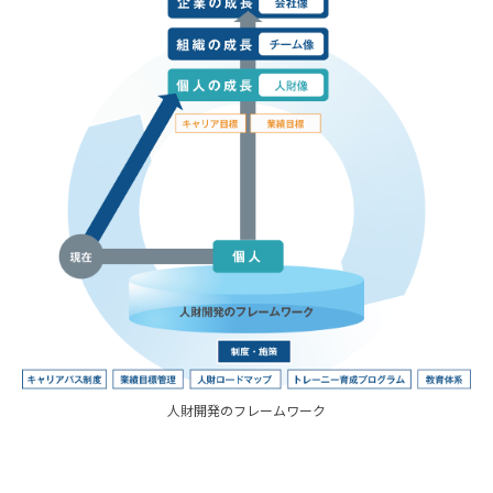
スタッフ採用
会社概要
事業所一覧
グループ企業
社員の幸せへの取り組み
環境への取り組み
取得認証
地域スポーツ貢献
人財開発のフレームワーク