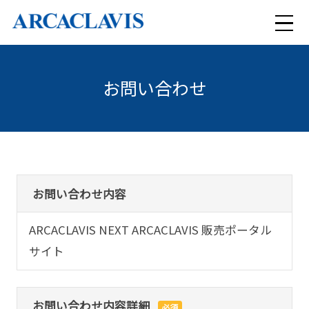
メ
ニ
お問い合わせ
検索
ュ
ー
ARCACLAVISシリーズ
セキュリティコンサルティング
お問い合わせ内容
ARCACLAVIS NEXT
ARCACLAVIS NEXT ARCACLAVIS 販売ポータル
導入事例
まるっとおまかせセキュリティ
ARCACLAVIS Ways
サイト
特集
クラウド型WAFサービス Scutum
ARCACLAVIS LOCKey
お問い合わせ内容詳細
必須