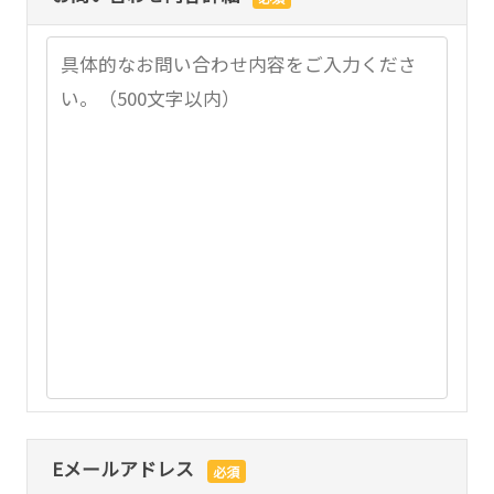
医療機関向けセキュリティサービス『Ryobi-
導入支援サービス
MediSec』
保守・サポート情報
Eメールアドレス
必須