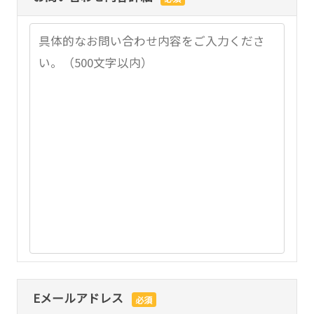
医療機関向けセキュリティサービス『Ryobi-
導入支援サービス
MediSec』
保守・サポート情報
Eメールアドレス
必須