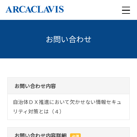
メ
ニ
お問い合わせ
検索
ュ
ー
ARCACLAVISシリーズ
セキュリティコンサルティング
お問い合わせ内容
ARCACLAVIS NEXT
自治体ＤＸ推進において欠かせない情報セキュ
導入事例
まるっとおまかせセキュリティ
ARCACLAVIS Ways
リティ対策とは（４）
特集
クラウド型WAFサービス Scutum
ARCACLAVIS LOCKey
お問い合わせ内容詳細
必須