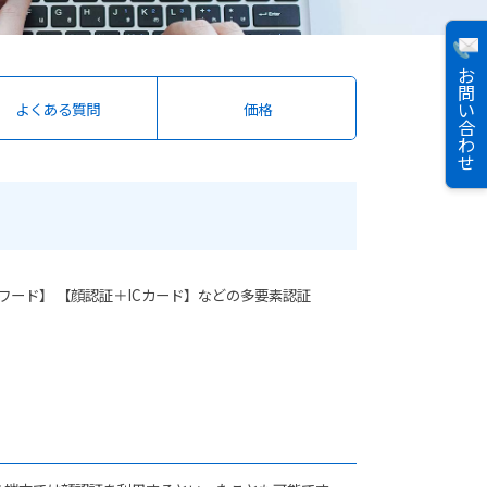
お
問
い
よくある質問
価格
合
わ
せ
パスワード】 【顔認証＋ICカード】などの多要素認証