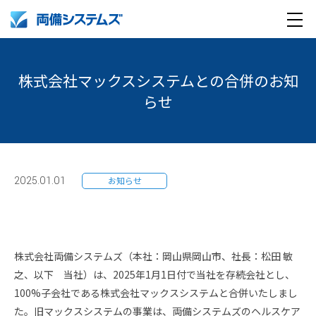
メ
製品・サービス
ニ
株式会社マックスシステムとの合併のお知
ュ
導入事例
らせ
ー
企業情報
採用情報
企業情報トップ
2025.01.01
お知らせ
English
採用情報トップ
両備グループ CSOメッセージ
company profile
新卒採用
COOメッセージ
株式会社両備システムズ（本社：岡山県岡山市、社長：松田 敏
之、以下 当社）は、2025年1月1日付で当社を存続会社とし、
Medical AI product information
キャリア採用
パーパス体系
100%子会社である株式会社マックスシステムと合併いたしまし
た。旧マックスシステムの事業は、両備システムズのヘルスケア