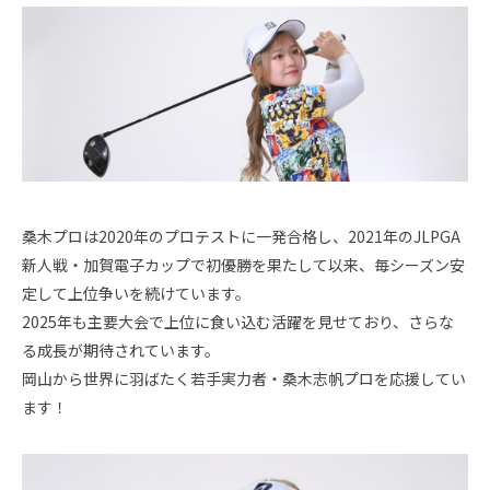
スタッフ採用
会社概要
事業所一覧
グループ企業
社員の幸せへの取り組み
桑木プロは2020年のプロテストに一発合格し、2021年のJLPGA
環境への取り組み
新人戦・加賀電子カップで初優勝を果たして以来、毎シーズン安
定して上位争いを続けています。
取得認証
2025年も主要大会で上位に食い込む活躍を見せており、さらな
る成長が期待されています。
地域スポーツ貢献
岡山から世界に羽ばたく若手実力者・桑木志帆プロを応援してい
ます！