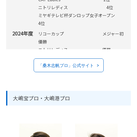
ニトリレディス 4位
ミヤギテレビ杯ダンロップ女子オープン
4位
2024年度
リコーカップ メジャー初
優勝
ニトリレディス 優勝
資生堂レディースオーブン 優勝
富士通レディース 3位
「桑木志帆プロ」公式サイト
リゾートトラストレディス 3位
マスターズGCレディース 4位
ヤマハレディースオープン葛城 4位
大嶋宝プロ・大嶋港プロ
ヨネックスレディス 5位
KKT杯バンテリンレディス 5位
大王製紙エリエールレディスオープン 7位
スタンレーレディスホンダ 7位
日本女子オープン 8位
伊藤園レディスゴルフ 9位