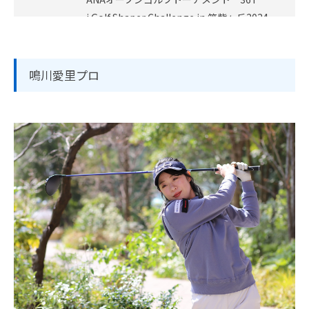
i Golf Shaper Challenge in 筑紫ヶ丘2024
優勝
2023年度
＜大嶋 宝＞---------------------------------
鳴川愛里プロ
----
QT ファイナル進出
＜大嶋 港＞---------------------------------
----
プロ転向
全国高校ゴルフ選手権春季大会 優勝
全国高校ゴルフ選手権 優勝
JGAナショナルチーム・世界アマ代表選出
2022年度
＜大嶋 港＞---------------------------------
----
JGAナショナルチーム選出
2021年度
＜大嶋 宝＞---------------------------------
----