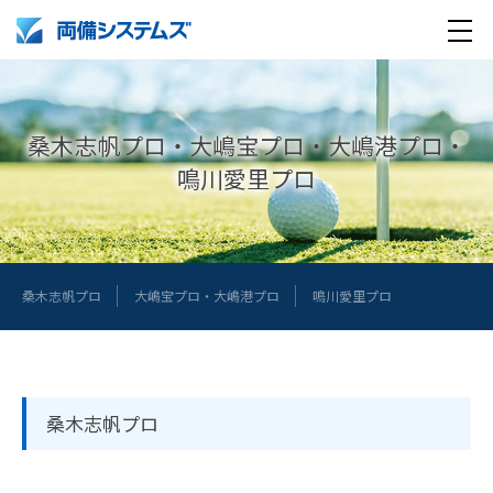
メ
製品・サービス
ニ
ュ
桑木志帆プロ・大嶋宝プロ・大嶋港プロ・
導入事例
ー
鳴川愛里プロ
企業情報
採用情報
企業情報トップ
ペ
桑木志帆プロ
大嶋宝プロ・大嶋港プロ
鳴川愛里プロ
ー
English
採用情報トップ
両備グループ CSOメッセージ
ジ
メ
company profile
新卒採用
COOメッセージ
ニ
桑木志帆プロ
ュ
Medical AI product information
キャリア採用
パーパス体系
ー