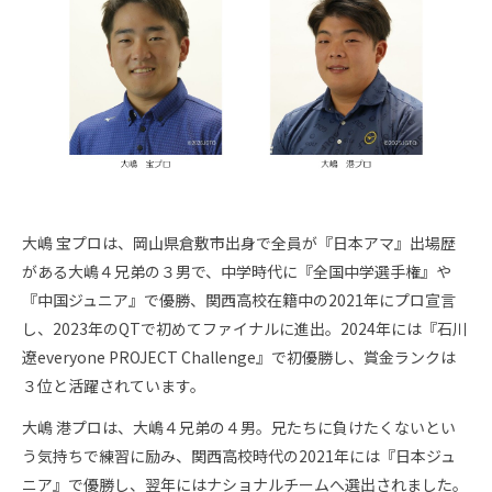
CAT Ladies 9位
フジサンケイレディス 9位
ニチレイレディス 10位
RKB×三井松島レディス 10位
2023年度
資生堂レディス 2位
北海道meijiカップ 2位
TOTOジャパンクラシック 2位
ブリヂストンレディス 3位
大嶋 宝プロは、岡山県倉敷市出身で全員が『日本アマ』出場歴
CAT Ladies 3位
がある大嶋４兄弟の３男で、中学時代に『全国中学選手権』や
NEC軽井沢72ゴルフ 5位
『中国ジュニア』で優勝、関西高校在籍中の2021年にプロ宣言
富士通レディース 7位
し、2023年のQTで初めてファイナルに進出。2024年には『石川
リゾートトラストレディス 8位
遼everyone PROJECT Challenge』で初優勝し、賞金ランクは
リシャール・ミル ヨネックスレディス
３位と活躍されています。
2023 8位
大嶋 港プロは、大嶋４兄弟の４男。兄たちに負けたくないとい
マスターズGCレディース 9位
う気持ちで練習に励み、関西高校時代の2021年には『日本ジュ
2022年度
リゾートトラストレディス 4位
ニア』で優勝し、翌年にはナショナルチームへ選出されました。