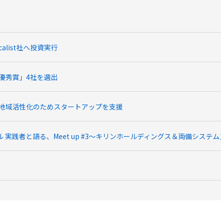
list社へ投資実行
「優秀賞」4社を選出
催 地域活性化のためスタートアップを支援
アル 実践者と語る、Meet up #3～キリンホールディングス＆両備システ