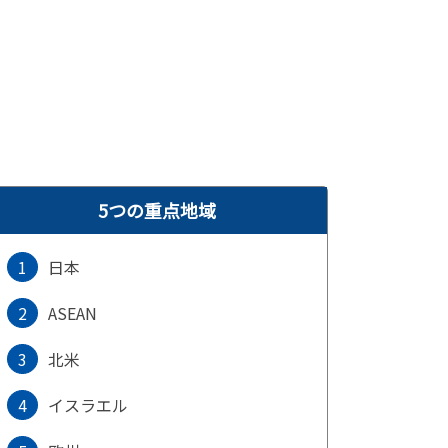
5つの重点地域
1
日本
2
ASEAN
3
北米
4
イスラエル