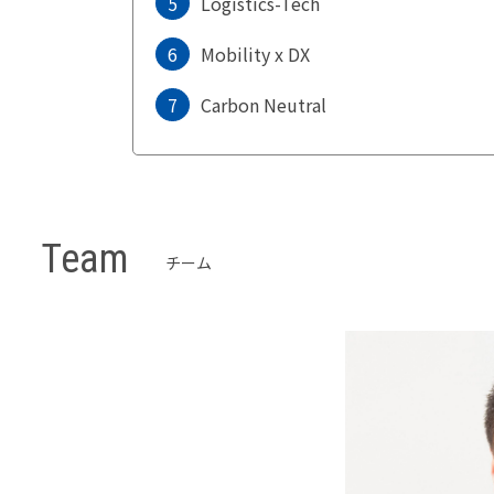
5
Logistics-Tech
6
Mobility x DX
7
Carbon Neutral
Team
チーム