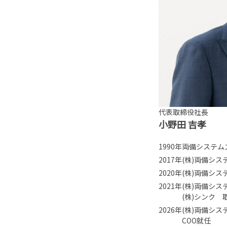
代表取締役社長
小野田 吉孝
1990年
両備システム
2017年
(株)両備シ
2020年
(株)両備シ
2021年
(株)両備シ
(株)シンク 
2026年
(株)両備シ
COO就任