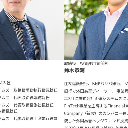
取締役 投資運用責任者
鈴木恭輔
ズ入社
住友信託銀行、BNPパリバ銀行、
ステムズ 取締役常務執行役員就任
銀行で外国為替ディーラー、 事業責
ステムズ 代表取締役専務就任
年2月に株式会社両備システムズに
ステムズ 代表取締役副社長就任
FinTech事業を主導するFinancial A
取締役就任
Company（新設）のカンパニー長
ステムズ 代表取締役上席執行役員
使した外国為替ヘッジファンド投資