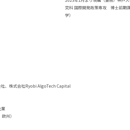
2023年1月より現職（兼務）神戸
究科 国際開発政策専攻 博士前期課
学）
Ryobi AlgoTech Capital
企業
、欧州）