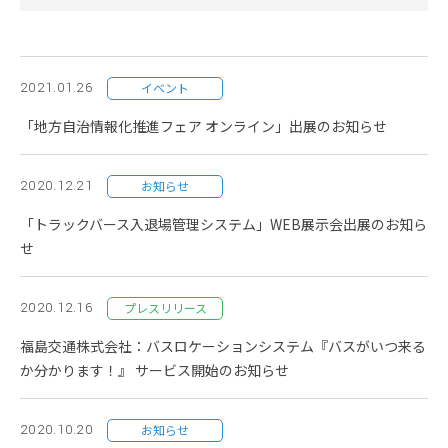
スタッフ採用
会社概要
事業所一覧
2021.01.26
イベント
グループ企業
「地方自治情報化推進フェア オンライン」出展のお知らせ
社員の幸せへの取り組み
2020.12.21
お知らせ
環境への取り組み
「トラックバース入退場管理システム」WEB展示会出展のお知ら
せ
取得認証
2020.12.16
プレスリリース
地域スポーツ貢献
福島交通株式会社：バスロケーションシステム『バスがいつ来る
か分かります！』 サービス開始のお知らせ
2020.10.20
お知らせ