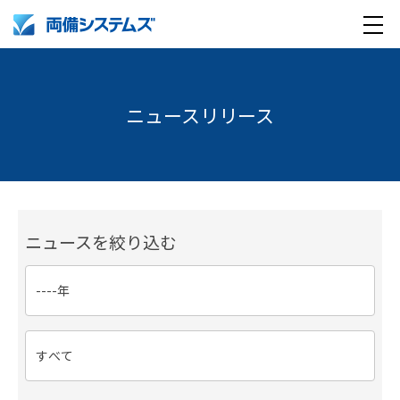
メ
製品・サービス
ニ
ュ
ニュースリリース
導入事例
ー
企業情報
採用情報
企業情報トップ
ニュースを絞り込む
English
採用情報トップ
両備グループ CSOメッセージ
company profile
新卒採用
COOメッセージ
Medical AI product information
キャリア採用
パーパス体系